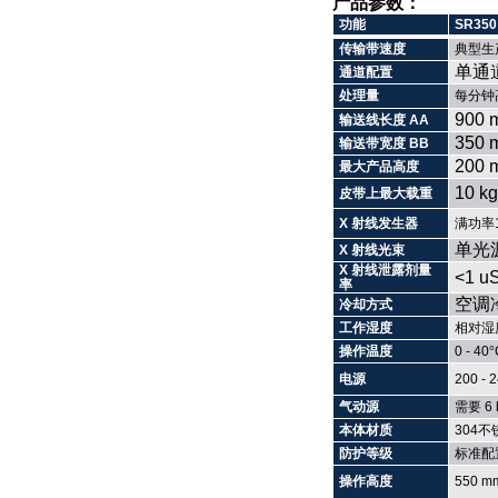
产品参数：
功能
SR350
传输带速度
典型生
单通
通道配置
处理量
每分钟
900 
输送线长度
AA
350 
输送带宽度
BB
200 
最大产品高度
10 kg
皮带上最大载重
X
射线发生器
满功率
单光
X
射线光束
X
射线泄露剂量
<1 uS
率
空调
冷却方式
工作湿度
相对湿
操作温度
0 - 40
°
电源
200 -
气动源
需要
6 
本体材质
304
不
防护等级
标准配
操作高度
550 m