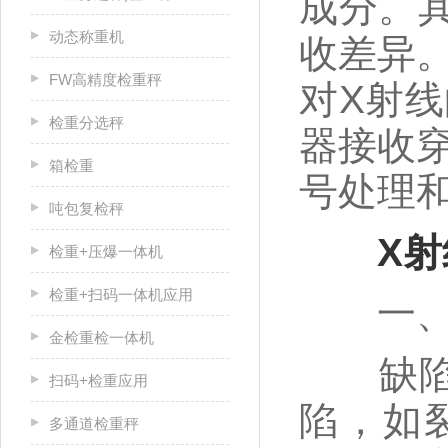
成分。
动态称重机
收差异
FW高精度检重秤
对X射
检重分选秤
器接收
箱检重
号处理
吨包复检秤
X
检重+压爆一体机
检重+扫码一体机应用
一、准
金检重检一体机
缺陷识
扫码+检重应用
陷，如
多通道检重秤