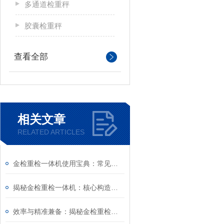
多通道检重秤
胶囊检重秤
查看全部
相关文章
RELATED ARTICLES
金检重检一体机使用宝典：常见问题一网打尽
揭秘金检重检一体机：核心构造与技术精粹
效率与精准兼备：揭秘金检重检一体机的核心技术