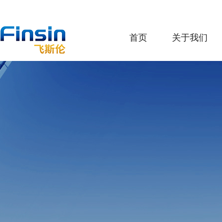
首页
关于我们