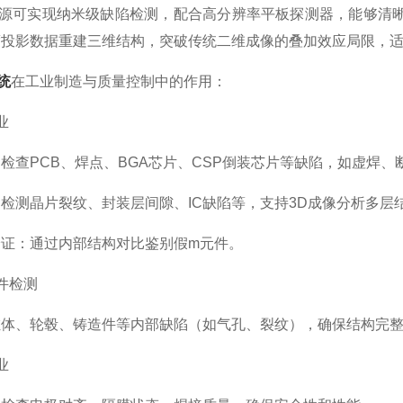
线源可实现纳米级缺陷检测，配合高分辨率平板探测器，能够清
度投影数据重建三维结构，突破传统二维成像的叠加效应局限，
统
在工业制造与质量控制中的作用：
业
PCB、焊点、BGA芯片、CSP倒装芯片等缺陷，如虚焊、
测晶片裂纹、封装层间隙、IC缺陷等，支持3D成像分析多层
：通过内部结构对比鉴别假m元件。
件检测
、轮毂、铸造件等内部缺陷（如气孔、裂纹），确保结构完整
业