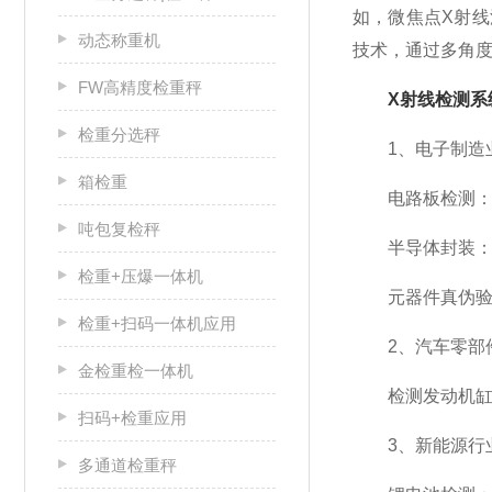
如，微焦点X射
动态称重机
技术，通过多角
FW高精度检重秤
X射线检测系
检重分选秤
1、电子制造
箱检重
电路板检测：检查
吨包复检秤
半导体封装：检
检重+压爆一体机
元器件真伪验证
检重+扫码一体机应用
2、汽车零部
金检重检一体机
检测发动机缸体
扫码+检重应用
3、新能源行
多通道检重秤