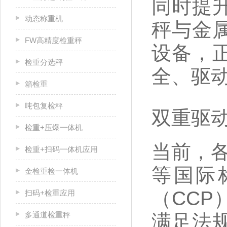
同时提
动态称重机
秤与金
FW高精度检重秤
设备，
检重分选秤
全、驱
箱检重
吨包复检秤
双重驱
检重+压爆一体机
当前，
检重+扫码一体机应用
等国际
金检重检一体机
（CC
扫码+检重应用
多通道检重秤
满足法规