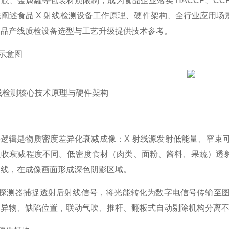
膜、金属罐等包装材质限制，成为食品企业落实 HACCP、C
阐述食品 X 射线检测设备工作原理、硬件架构、全行业应用
食品产线质检设备选型与工艺升级提供技术参考。
示意图
射线检测核心技术原理与硬件架构
心逻辑是物质密度差异化衰减成像：X 射线源发射低能量、窄束
吸收衰减程度不同。低密度食材（肉类、面粉、酱料、果蔬）透
射线，在成像画面形成深色阴影区域。
TDI 探测器捕捉透射后射线信号，将光能转化为数字电信号传输至
定异物、缺陷位置，联动气吹、推杆、翻板式自动剔除机构分离