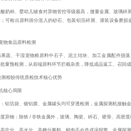
酸奶杯、婴幼儿辅食对异物管控等级最高，微量金属、玻璃碎屑
分；可检出原料筛分混入的砂石、包装铝箔碎屑、灌装设备磨损
、宠物食品原料检测
冻果蔬、干湿宠物粮原料中石子、泥土结块、加工金属配件脱落是
料批量预检测，从前端原料环节拦截杂质，降低成品返工、召回
线检测相较传统质检技术核心优势
测机核心局限
蔽：铝箔袋、镀铝膜、金属罐头均可穿透检测，金属探测机接触
度异物：除铁 / 非铁金属外，玻璃、陶瓷、碎石、硬骨、高密
：高盐分、高水分、高糖分酱料、鲜肉不会造成误报警，金属探