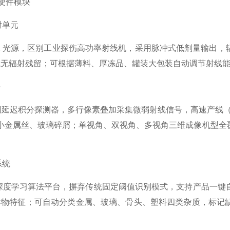
心硬件模块
射单元
X 光源，区别工业探伤高功率射线机，采用脉冲式低剂量输出，辐射
境无辐射残留；可根据薄料、厚冻品、罐装大包装自动调节射线
块
时间延迟积分探测器，多行像素叠加采集微弱射线信号，高速产线（5–
m 细小金属丝、玻璃碎屑；单视角、双视角、多视角三维成像机
系统
T 深度学习算法平台，摒弃传统固定阈值识别模式，支持产品一
异物特征；可自动分类金属、玻璃、骨头、塑料四类杂质，标记