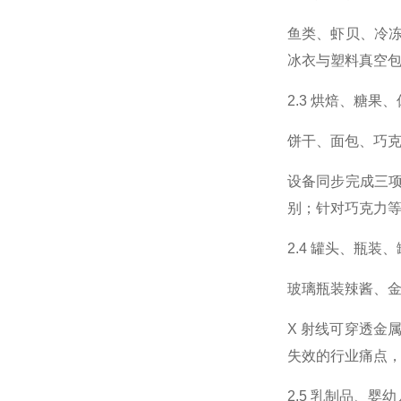
鱼类、虾贝、冷
冰衣与塑料真空
2.3 烘焙、糖果
饼干、面包、巧
设备同步完成三
别；针对巧克力
2.4 罐头、瓶
玻璃瓶装辣酱、
X 射线可穿透
失效的行业痛点
2.5 乳制品、