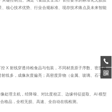
CP 关键控制点、满足《食品安全法》管控要求的标准化无损质
场景、核心技术优势、行业合规标准、现存技术痛点及未来智能
可控 X 射线穿透待检食品与包装，不同材质原子序数、密度存
射射线多，成像灰度偏亮；高密度异物（金属、玻璃、石子、
图像处理主机，经降噪、对比度校正、边缘特征提取、AI 模型
不合格品，全程无损、高速、全自动在线检测。