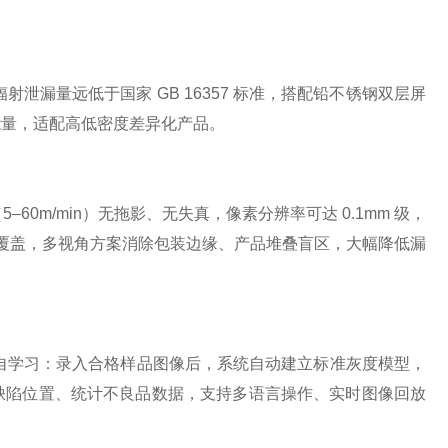
泄漏量远低于国家 GB 16357 标准，搭配铅不锈钢双层屏
能量，适配高低密度差异化产品。
60m/min）无拖影、无失真，像素分辨率可达 0.1mm 级，
型全覆盖，多视角方案消除包装边缘、产品堆叠盲区，大幅降低漏
键自学习：录入合格样品图像后，系统自动建立标准灰度模型，
缺陷位置、统计不良品数据，支持多语言操作、实时图像回放