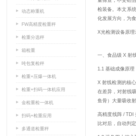
量筛查，不受铝箔
检装备。本文系统
动态称重机
化发展方向，为
FW高精度检重秤
X光检测设备原理
检重分选秤
箱检重
一、食品级 X 
吨包复检秤
1.1 基础成像原理
检重+压爆一体机
X 射线检测的核
检重+扫码一体机应用
在差异，对射线
鱼骨）大量吸收
金检重检一体机
高精度线阵 / 
扫码+检重应用
比对后，自动判
多通道检重秤