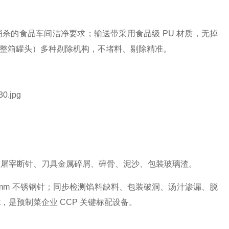
碱消杀的食品车间洁净要求；输送带采用食品级 PU 材质，无掉
（整箱罐头）多种剔除机构，不堵料、剔除精准。
入屠宰断针、刀具金属碎屑、碎骨、泥沙、包装玻璃渣。
2mm 不锈钢针；同步检测馅料缺料、包装破洞、汤汁渗漏、脱
是预制菜企业 CCP 关键标配设备。