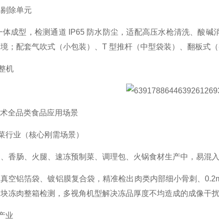
动剔除单元
锈钢一体成型，检测通道 IP65 防水防尘，适配高压水枪清洗、酸
境；配套气吹式（小包装）、T 型推杆（中型袋装）、翻板式
整机
技术全品类食品应用场景
预制菜行业（核心刚需场景）
肉、香肠、火腿、速冻预制菜、调理包、火锅食材生产中，易混
透真空铝箔袋、镀铝膜复合袋，精准检出肉类内部细小骨刺、0.
块冻肉整箱检测，多视角机型解决冻品厚度不均造成的成像干扰，
工产业