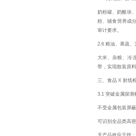
奶粉罐、奶酪块、
粉、辅食营养成
审计要求。
2.6 粮油、果蔬
大米、杂粮、冷
带，实现散装原
三、食品 X 射
3.1 突破金属探
不受金属包装屏
可识别全品类高密
无产品效应干扰