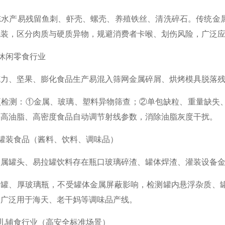
冻水产易残留鱼刺、虾壳、螺壳、养殖铁丝、清洗碎石。传统金属
包装，区分肉质与硬质异物，规避消费者卡喉、划伤风险，广泛
、休闲零食行业
克力、坚果、膨化食品生产易混入筛网金属碎屑、烘烤模具脱落
项检测：①金属、玻璃、塑料异物筛查；②单包缺粒、重量缺失
等高油脂、高密度食品自动调节射线参数，消除油脂灰度干扰。
装、罐装食品（酱料、饮料、调味品）
金属罐头、易拉罐饮料存在瓶口玻璃碎渣、罐体焊渣、灌装设备
金属罐、厚玻璃瓶，不受罐体金属屏蔽影响，检测罐内悬浮杂质、
，广泛用于海天、老干妈等调味品产线。
婴幼儿辅食行业（高安全标准场景）