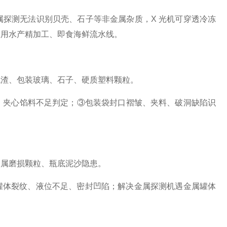
探测无法识别贝壳、石子等非金属杂质，X 光机可穿透冷冻
应用水产精加工、即食海鲜流水线。
残渣、包装玻璃、石子、硬质塑料颗粒。
、夹心馅料不足判定；③包装袋封口褶皱、夹料、破洞缺陷识
金属磨损颗粒、瓶底泥沙隐患。
罐体裂纹、液位不足、密封凹陷；解决金属探测机遇金属罐体