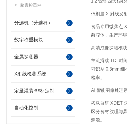
1.2 设备四大核
胶囊检重秤
低剂量 X 射线发
分选机（分选秤）
食品专用微焦点 
蔽腔体，生产环
数字称重模块
高清成像探测模
金属探测器
主流搭载 TDI 
可识别 0.3m
X射线检测系统
检率。
AI 智能图像处理
定量灌装·非标定制
搭载自研 XDE
自动化控制
区分食材纹理与
溯源。