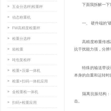
下面我拆解一下它
五金分选秤|检重秤
动态称重机
一、 硬件端的“硬
FW高精度检重秤
检重分选秤
高精度称重传感器
箱检重
抗干扰能力强，分辨
吨包复检秤
特殊的输送带设计：
检重+压爆一体机
本身的自重和运转时
检重+扫码一体机应用
金检重检一体机
隔离抗振结构：整
击。
扫码+检重应用